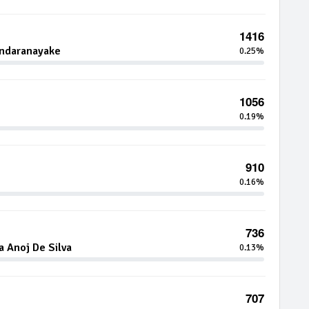
1416
andaranayake
0.25%
1056
0.19%
910
0.16%
736
 Anoj De Silva
0.13%
707