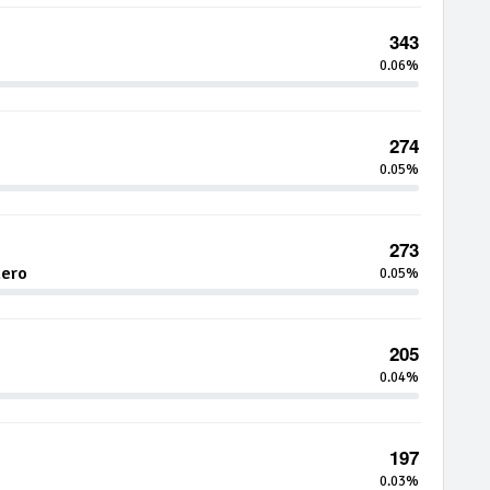
343
0.06%
274
0.05%
273
hero
0.05%
205
0.04%
197
0.03%