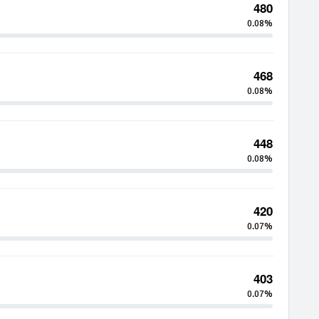
480
0.08%
468
0.08%
448
0.08%
420
0.07%
403
0.07%