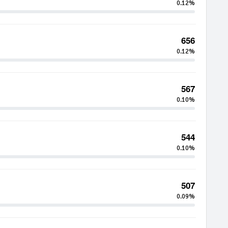
0.12%
656
0.12%
567
0.10%
544
0.10%
507
0.09%