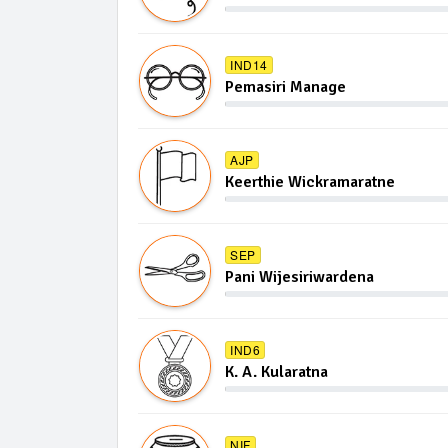
IND14
Pemasiri Manage
AJP
Keerthie Wickramaratne
SEP
Pani Wijesiriwardena
IND6
K. A. Kularatna
NIF