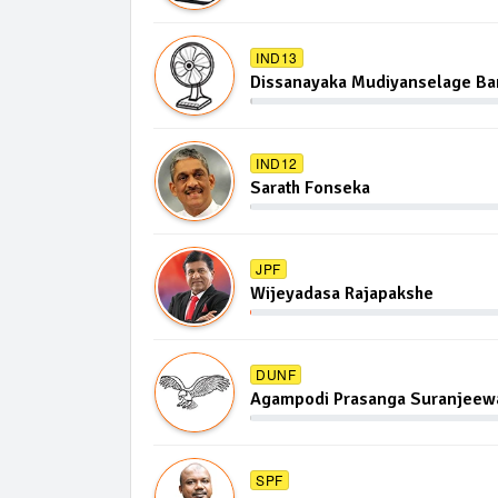
IND13
Dissanayaka Mudiyanselage B
IND12
Sarath Fonseka
JPF
Wijeyadasa Rajapakshe
DUNF
Agampodi Prasanga Suranjeewa
SPF