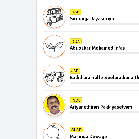
USP
Siritunga Jayasuriya
DUA
Abubakar Mohamed Infas
JSP
Baththaramulle Seelarathana T
IND9
Ariyanethiran Pakkiyaselvam
SLSP
Mahinda Dewage