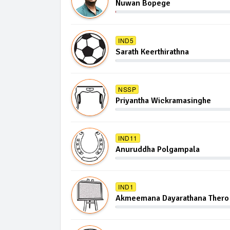
Nuwan Bopege
IND5
Sarath Keerthirathna
NSSP
Priyantha Wickramasinghe
IND11
Anuruddha Polgampala
IND1
Akmeemana Dayarathana Thero