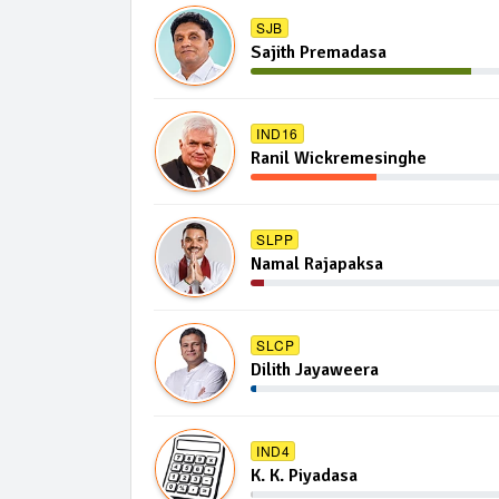
SJB
Sajith Premadasa
IND16
Ranil Wickremesinghe
SLPP
Namal Rajapaksa
SLCP
Dilith Jayaweera
IND4
K. K. Piyadasa