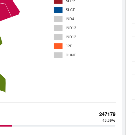
SLPP
SLCP
IND4
IND13
IND12
JPF
DUNF
247179
43.39%