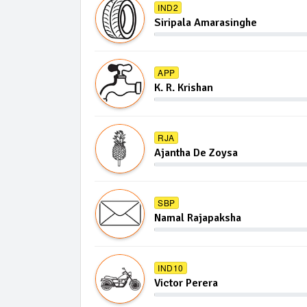
IND2
Siripala Amarasinghe
APP
K. R. Krishan
RJA
Ajantha De Zoysa
SBP
Namal Rajapaksha
IND10
Victor Perera